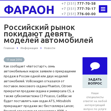
+7 (351)
777-70-58
+7 (351)
777-70-17
+7 (351)
776-00-00
Российский рынок
покидают девять
моделей автомобилей
Главная
Информация
Новости
11 мая 2016
Как сообщает «Автостарт», семь
автомобильных марок заявили о прекращении
продаж в России одной или двух моделей
ЗАДАТЬ
автомобилей. Volkswagen отказался от
ВОПРОС
поставок люксового седана Phaeton, Citroen
прекратил продажи седана и универсала C5, а
Наши
также субкомпактвэна C3 Picasso, Cadillac не
специалисты
будет поставлять нам седан ATS, Mitsubishi
ответят на любой
интересующий
прекращает продажи экс-бестселлера Lancer,
вопрос по услуге
Peugeot отказался от кроссовера 4008, а