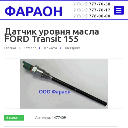
+7 (351)
777-70-58
+7 (351)
777-70-17
+7 (351)
776-00-00
Датчик уровня масла
FORD Transit 155
Главная
Каталог
Запчасти
Электрика
Артикул:
1477409
В наличии