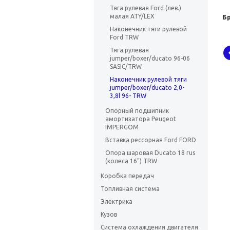
Тяга рулевая Ford (лев.)
малая ATY/LEX
Б
Наконечник тяги рулевой
Ford TRW
Тяга рулевая
jumper/boxer/ducato 96-06
SASIC/TRW
Наконечник рулевой тяги
jumper/boxer/ducato 2,0-
3,8l 96- TRW
Опорный подшипник
амортизатора Peugeot
IMPERGOM
Вставка рессорная Ford FORD
Опора шаровая Ducato 18 rus
(колеса 16") TRW
Коробка передач
Топливная система
Электрика
Кузов
Система охлаждения двигателя