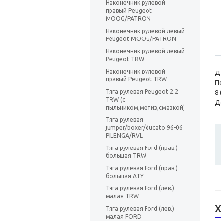
Наконечник рулевой
правый Peugeot
MOOG/PATRON
Наконечник рулевой левый
Peugeot MOOG/PATRON
Наконечник рулевой левый
Peugeot TRW
Наконечник рулевой
Д
правый Peugeot TRW
П
Тяга рулевая Peugeot 2.2
8 
TRW (с
До
пыльником,метиз,смазкой)
Тяга рулевая
jumper/boxer/ducato 96-06
PILENGA/RVL
Тяга рулевая Ford (прав.)
большая TRW
Тяга рулевая Ford (прав.)
большая ATY
Тяга рулевая Ford (лев.)
малая TRW
Х
Тяга рулевая Ford (лев.)
малая FORD