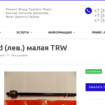
Ремонт Форд Транзит, Пежо
+7 (3
Боксер, Ситроен Джампер,
+7 (3
Фиат Дукато, ГАЗель
+7 (3
УСЛУГИ
ИНФОРМАЦИЯ
ПРАЙС-
d (лев.) малая TRW
асть
Тяга рулевая
В наличии
ЗАКАЗАТЬ 