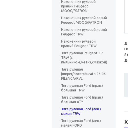
Наконечник рулевой
правый Peugeot
MOOG/PATRON
Наконечник рулевой левый
Peugeot MOOG/PATRON
Наконечник рулевой левый
Peugeot TRW
Наконечник рулевой
Д
правый Peugeot TRW
П
Тяга рулевая Peugeot 2.2
8 
TRW (с
До
пыльником,метиз,смазкой)
Тяга рулевая
jumper/boxer/ducato 96-06
PILENGA/RVL
Тяга рулевая Ford (прав.)
большая TRW
Тяга рулевая Ford (прав.)
большая ATY
Тяга рулевая Ford (лев.)
малая TRW
Х
Тяга рулевая Ford (лев.)
малая FORD