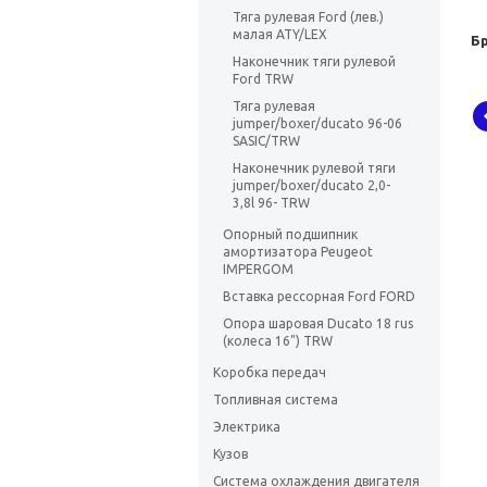
Тяга рулевая Ford (лев.)
малая ATY/LEX
Б
Наконечник тяги рулевой
Ford TRW
Тяга рулевая
jumper/boxer/ducato 96-06
SASIC/TRW
Наконечник рулевой тяги
jumper/boxer/ducato 2,0-
3,8l 96- TRW
Опорный подшипник
амортизатора Peugeot
IMPERGOM
Вставка рессорная Ford FORD
Опора шаровая Ducato 18 rus
(колеса 16") TRW
Коробка передач
Топливная система
Электрика
Кузов
Система охлаждения двигателя