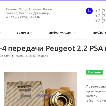
Ремонт Форд Транзит, Пежо
+7 (3
Боксер, Ситроен Джампер,
+7 (3
Фиат Дукато, ГАЗель
+7 (3
УСЛУГИ
ИНФОРМАЦИЯ
ПРАЙС-
4 передачи Peugeot 2.2 PSA 
передач
Муфта ( Синхронизатор )
В наличии
По всем воп
проконсульти
номеру
8 (351) 7777-