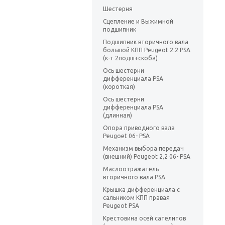
Шестерня
Сцепление и Выжимной
подшипник
Подшипник вторичного вала
большой КПП Peugeot 2.2 PSA
(к-т 2подш+скоба)
Ось шестерни
дифференциала PSA
(короткая)
Ось шестерни
дифференциала PSA
(длинная)
Опора приводного вала
Peugoet 06- PSA
Механизм выбора передач
(внешний) Peugeot 2,2 06- PSA
Маслоотражатель
вторичного вала PSA
Крышка дифференциала с
сальником КПП правая
Peugeot PSA
Крестовина осей сателитов