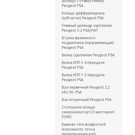
(кольцо с отверстиями)
Peugeot PSA
Кольцо дифференциала
(зубчатое) Peugeot PSA
Главный цилиндр сцепления
Peugeot 2.2 PSA/FIAT
Втулка выжимного
подшипника (направляющая)
Peugeot PSA
Вилка сцепления Peugeot PSA
Вилка КПП 3-4 передачи
Peugeot PSA
Вилка КПП 1-2 передачи
Peugeot PSA
Вал первичный Peugeot 2,2
tdci 06- PSA
Вал вторичный Peugeot PSA
Стопорное кольцо
синхронизатор1/2-шестерня1
FORD
Башмак тяги возвратной
(коромысло троса
переключения кпп)