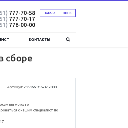
51)
777-70-58
ЗАКАЗАТЬ ЗВОНОК
51)
777-70-17
51)
776-00-00
ЛИСТ
КОНТАКТЫ
в сборе
Артикул:
235366 9567437888
росам вы можете
роваться с нашим специалист по
017