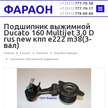
+7 (351)
777-70-58
+7 (351)
777-70-17
+7 (351)
776-00-00
Подшипник выжимной
Ducato 160 Multijet 3,0 D
rus new кпп e222 m38(3-
вал)
Главная
Каталог
Запчасти
Коробка передач
Сцепление и Выжимной подшипник